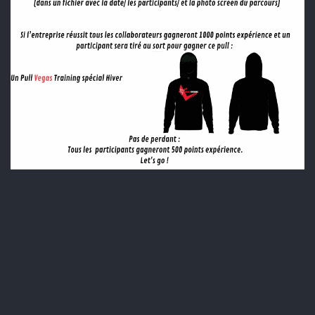
Vegas Solutions Impact
Vegas Training Concept
Contactez-nous
contact@vegastraining.fr
Vegas Solutions Impact (Vegas Training) est un organisme
de formation certifié
Qualiopi
au titre de la catégorie
Formation.
Copyright © Vegas Solutions Impact
Créé avec
- Un génial
CRM Open Source