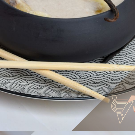
VSI Entreprise vous accompagne d
rises
qualité de vie au travail.
contact@vegastraining.fr
Vegas Solutions Impact (Vegas Training) est un org