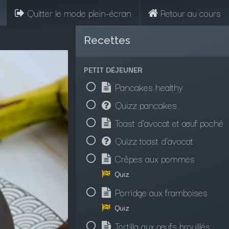
Quitter le mode plein-écran
Retour au cours
Recettes
PETIT DÉJEUNER
Pancakes healthy
Quizz pancakes
Toast d'avocat et œuf poché
Quizz toast d'avocat
Crêpes aux pommes
Quiz
Porridge aux framboises
Quiz
Tortilla aux œufs brouillés