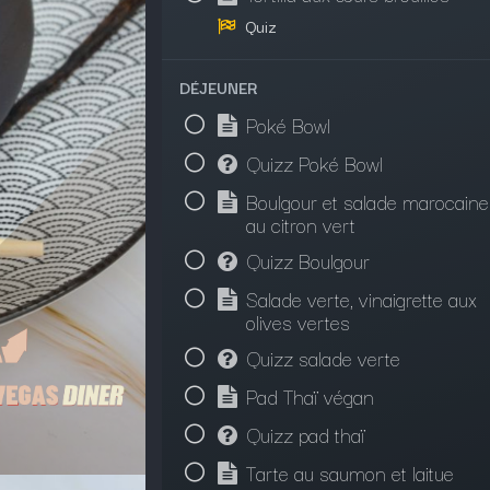
Quiz
DÉJEUNER
Poké Bowl
Quizz Poké Bowl
Boulgour et salade marocaine
au citron vert
Quizz Boulgour
Salade verte, vinaigrette aux
olives vertes
ans votre stratégie RSE et l'amélioration de la
Quizz salade verte
Pad Thaï végan
Quizz pad thaï
Tarte au saumon et laitue
anisme de formation