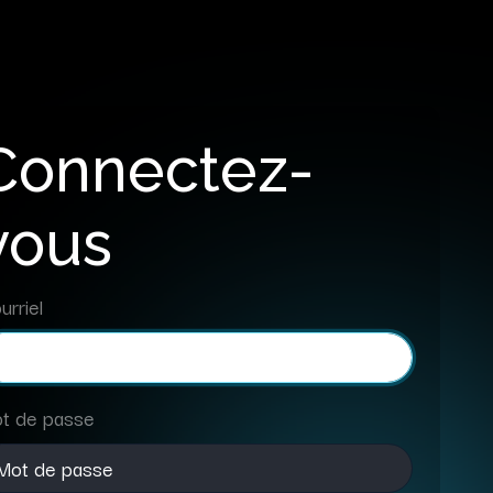
Connectez-
vous
urriel
t de passe