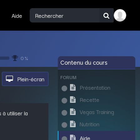
Aide
0 %
Contenu du cours
FORUM
Plein-écran
Présentation
Recette
Vegas Training
 utiliser la
Nutrition
Aide