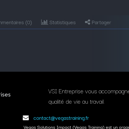
mentaires (
0
)
Statistiques
Partager
VSI Entreprise vous accompagne d
rises
qualité de vie au travail.
contact@vegastraining.fr
Vegas Solutions Impact (Vegas Training) est un org