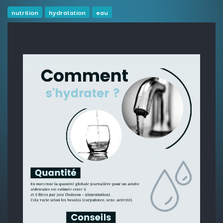
nutrition
hydratation
eau