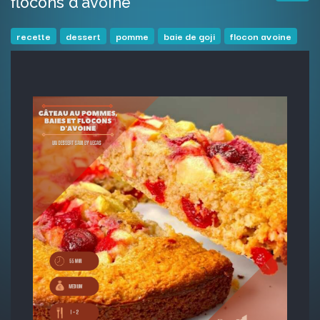
flocons d'avoine
recette
dessert
pomme
baie de goji
flocon avoine