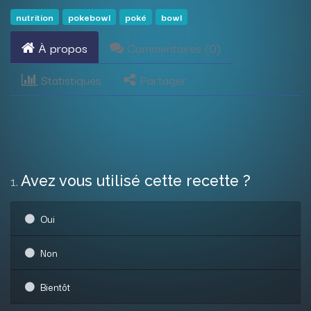
nutrition
pokebowl
poké
bowl
À propos
Commentaires (
0
)
Statistiques
Partager
Avez vous utilisé cette recette ?
1
.
Oui
Non
Bientôt