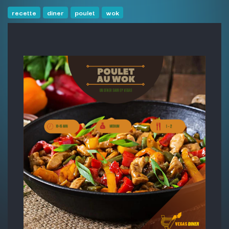
recette
diner
poulet
wok