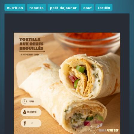
nutrition
recette
petit dejeuner
oeuf
tortilla