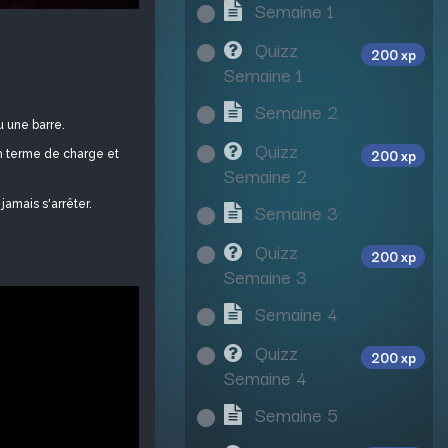
Semaine 1
Quizz
200 xp
Semaine 1
Semaine 2
u une barre.
Quizz
200 xp
en terme de charge et
Semaine 2
jamais s'arrêter.
Semaine 3
Quizz
200 xp
Semaine 3
Semaine 4
Quizz
200 xp
Semaine 4
Semaine 5