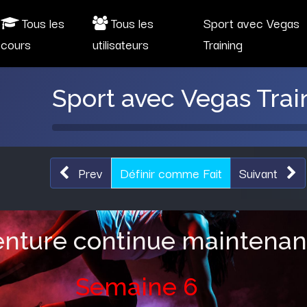
Tous les
Tous les
Sport avec Vegas
cours
utilisateurs
Training
Sport avec Vegas Trai
Prev
Définir comme Fait
Suivant
enture continue maintenan
Semaine 6