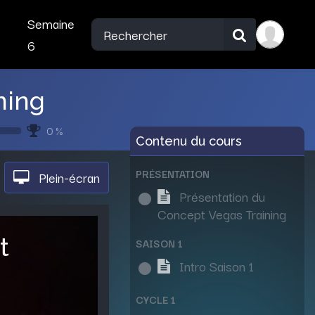
Semaine
6
ning
0 %
Contenu du cours
PRÉSENTATION
Plein-écran
Présentation du
Concept Vegas Training
t
SAISON 1
Intro Saison 1
CYCLE 1