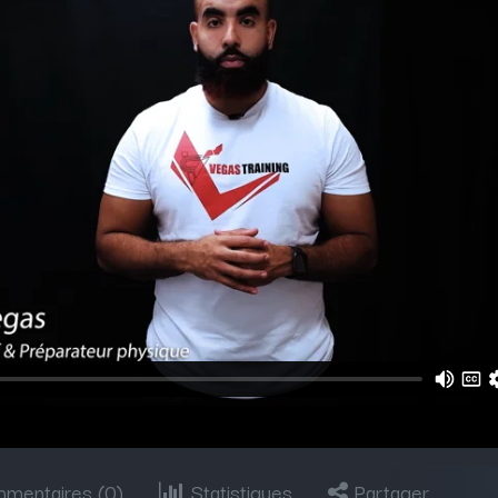
mentaires (
0
)
Statistiques
Partager