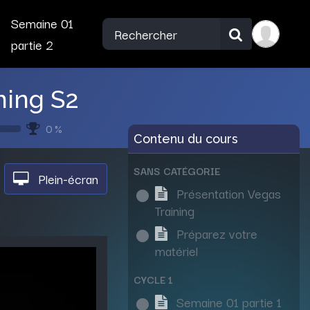
Semaine 01
partie 2
ning S2
0 %
Contenu du cours
SANS CATÉGORIE
Plein-écran
Présentation Vegas
Training
Préparez votre
matériel
CYCLE 1
Semaine 01 partie 1